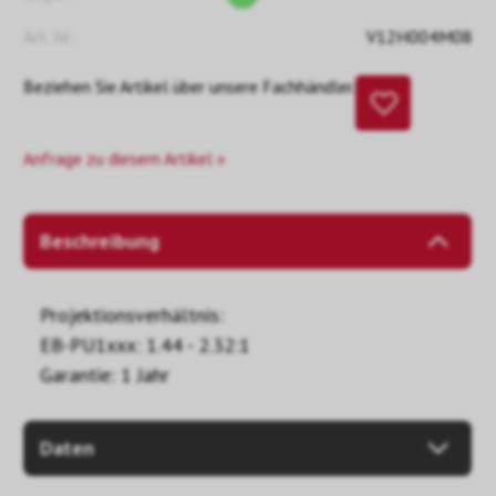
Art. Nr.:
V12H004M08
Beziehen Sie Artikel über unsere Fachhändler.
Anfrage zu diesem Artikel »
Beschreibung
Projektionsverhältnis:
EB-PU1xxx: 1.44 - 2.32:1
Garantie: 1 Jahr
Daten