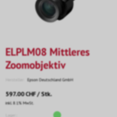
ELPLM08 Mittleres
Zoomobjektiv
Hersteller:
Epson Deutschland GmbH
597.00
CHF
/ Stk.
inkl. 8.1% MwSt.
Lager::