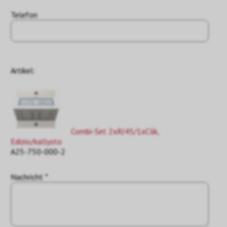
Telefon
Artikel:
Combi-Set 2xRJ45/1xClik,
Edizio/kallysto
A25-750-000-2
Nachricht *