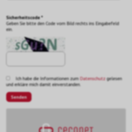
Sicherheitscode *
Geben Sie bitte den Code vom Bild rechts ins Eingabefeld
ein.
Ich habe die Informationen zum
Datenschutz
gelesen
und erkläre mich damit einverstanden.