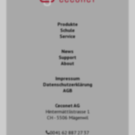
Produkte
Schule
Service
News
Support
About
Impressum
Datenschutzerklärung
AGB
Ceconet AG
Hintermättlistrasse 1
CH - 5506 Mägenwil
0041 62 887 27 37