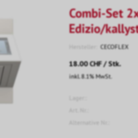
Combi-Set 2x
Edizio/kallys
Hersteller:
CECOFLEX
18.00
CHF
/ Stk.
inkl. 8.1% MwSt.
Lager::
Art. Nr.:
Alternative Nr.: