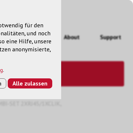
notwendig für den
nalitäten, und noch
ngen
News
About
Support
so eine Hilfe, unsere
utzen anonymisierte,
ng
.
n
Alle zulassen
BI-SET 2XRJ45/1XCLIK,