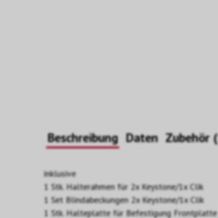
Beschreibung
Daten
Zu
inklusive
1 Stk. Halterahmen für 2x Keystone/1x Clik
1 Set Blindabeckungen 2x Keystone/1x Clik
1 Stk. Halteplatte für Befestigung Frontplatte