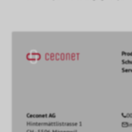
Pro
Sch
Ser
Ceconet AG
00
Hintermättlistrasse 1
i