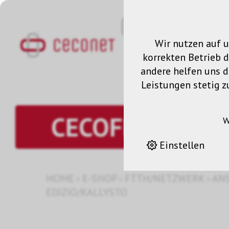
Wir nutzen auf u
korrekten Betrieb 
andere helfen uns da
Leistungen stetig z
CECOFLEX Keys
W
Einstellen
HOME
›
E-SHOP
›
FTTH/NETZWERK
›
AN
EDIZIO/KALLYSTO