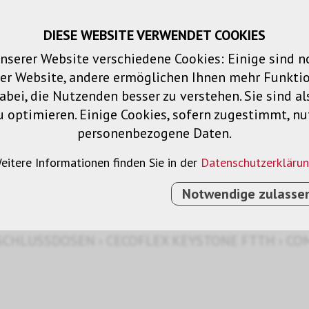
DIESE WEBSITE VERWENDET COOKIES
Warenkorb
Merklisten
Login
DE
nserer Website verschiedene Cookies: Einige sind 
der Website, andere ermöglichen Ihnen mehr Funktio
Produkte
Lösungen
Dienstleistu
bei, die Nutzenden besser zu verstehen. Sie sind al
u optimieren. Einige Cookies, sofern zugestimmt, n
personenbezogene Daten.
tone FTTH
eitere Informationen finden Sie in der
Datenschutzerkläru
Notwendige zulasse
SCHLUSSDOSEN
›
CECOFLEX KEYSTONE FTTH
›
COM