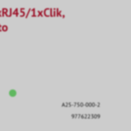
RJ45/1xClik,
to
A25-750-000-2
977622309