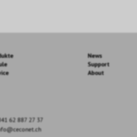
dukte
News
ule
Support
vice
About
41 62 887 27 37
nfo@ceconet.ch