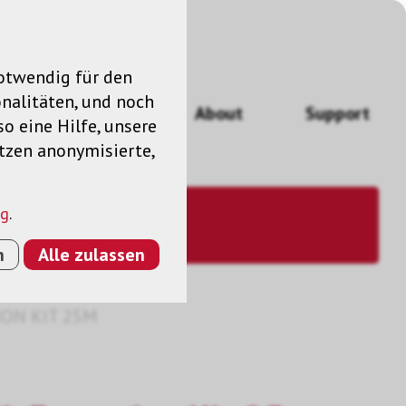
notwendig für den
nalitäten, und noch
ngen
News
About
Support
so eine Hilfe, unsere
utzen anonymisierte,
ng
.
n
Alle zulassen
ION KIT 25M