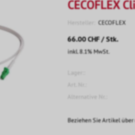
CECOFLEX Cli
Hersteller:
CECOFLEX
66.00
CHF
/ Stk.
inkl. 8.1% MwSt.
Lager::
Art. Nr.:
Alternative Nr.:
Beziehen Sie Artikel über