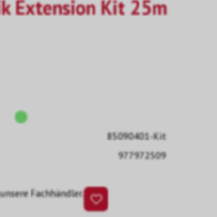
k Extension Kit 25m
85090401-Kit
977972509
 unsere Fachhändler.