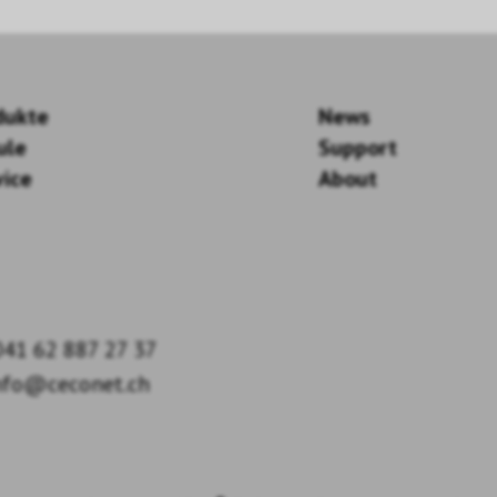
dukte
News
ule
Support
vice
About
41 62 887 27 37
nfo@ceconet.ch