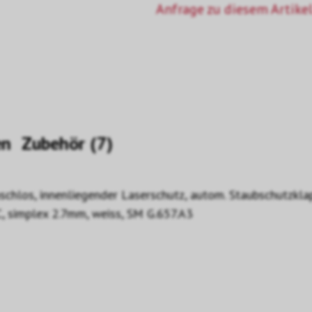
Anfrage zu diesem Artikel
en
Zubehör (7)
anschlos, innenliegender Laserschutz, autom. Staubschutzkl
PC, simplex 2.7mm, weiss, SM G.657.A3