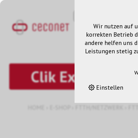
Wir nutzen auf u
korrekten Betrieb 
andere helfen uns da
Leistungen stetig z
Clik Extension K
W
Einstellen
HOME
›
E-SHOP
›
FTTH/NETZWERK
›
FT