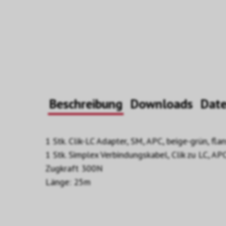
Beschreibung
Downloads
Dat
1 Stk. Clik-LC Adapter, SM, APC, beige-grün, fl
1 Stk. Simplex Verbindungskabel, Clik zu LC, A
Zugkraft 300N
Länge: 25m