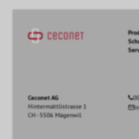
Pro
Sch
Ser
Ceconet AG
00
Hintermättlistrasse 1
i
CH - 5506 Mägenwil