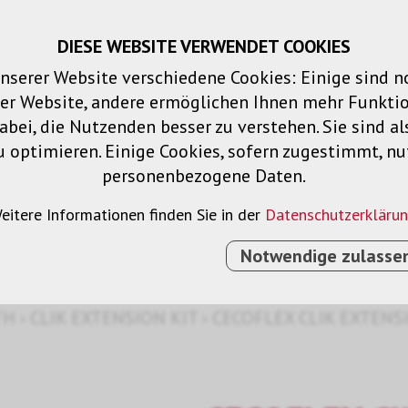
DIESE WEBSITE VERWENDET COOKIES
Warenkorb
Merklisten
Login
DE
nserer Website verschiedene Cookies: Einige sind 
der Website, andere ermöglichen Ihnen mehr Funktio
Produkte
Lösungen
Dienstleistu
bei, die Nutzenden besser zu verstehen. Sie sind al
u optimieren. Einige Cookies, sofern zugestimmt, n
personenbezogene Daten.
it
eitere Informationen finden Sie in der
Datenschutzerkläru
Notwendige zulasse
TH
›
CLIK EXTENSION KIT
›
CECOFLEX CLIK EXTENS