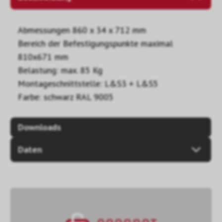
Abmessungen 860 x 34 x 712 mm
Bereich der Befestigungspunkte maximal
810x671 mm
Belastung: max. 85 Kg
Montageschnittstelle: L&S3 + L&S5
Farbe: schwarz RAL 9005
Downloads
Daten