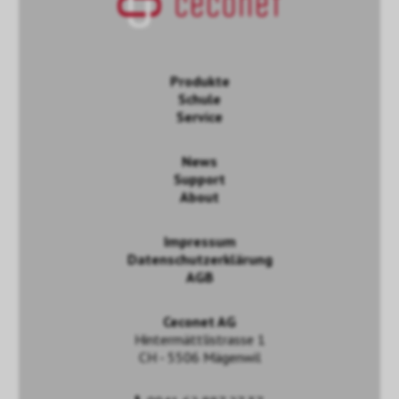
Produkte
Schule
Service
News
Support
About
Impressum
Datenschutzerklärung
AGB
Ceconet AG
Hintermättlistrasse 1
CH - 5506 Mägenwil