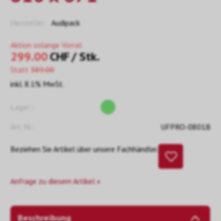
Hersteller:
Audipack
Aktion solange Vorrat
299.00
CHF
/ Stk.
Statt
389.00
inkl. 8.1% MwSt.
Lager::
Art. Nr.:
UFPRO-0801B
Beziehen Sie Artikel über unsere Fachhändler.
Anfrage zu diesem Artikel »
Beschreibung