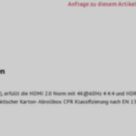
Anfrage zu diesem Artikel
en
, erfüllt die HDMI 2.0 Norm mit 4K@60Hz 4:4:4 und HDR m
raktischer Karton- Abrollbox. CPR Klassifizierung nach EN 