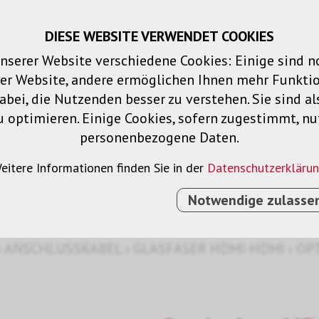
DIESE WEBSITE VERWENDET COOKIES
Warenkorb
Merklisten
Login
DE
nserer Website verschiedene Cookies: Einige sind 
der Website, andere ermöglichen Ihnen mehr Funktio
Produkte
Lösungen
Dienstleistu
bei, die Nutzenden besser zu verstehen. Sie sind al
u optimieren. Einige Cookies, sofern zugestimmt, n
personenbezogene Daten.
-HDMI
eitere Informationen finden Sie in der
Datenschutzerkläru
Notwendige zulasse
›
ANSCHLUSSKABEL
›
GLASFASER HDMI-HDMI
›
OP