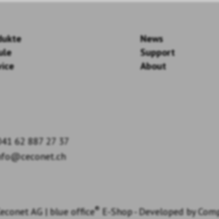
dukte
News
ule
Support
vice
About
41 62 887 27 37
nfo@ceconet.ch
®
econet AG
|
blue office
E-Shop - Developed by
Com