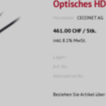
Optisches H
Hersteller:
CECONET AG
461.00
CHF
/ Stk.
inkl. 8.1% MwSt.
Lager::
Art. Nr.:
Alternative Nr.:
Beziehen Sie Artikel über