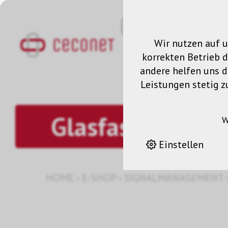
Wir nutzen auf u
korrekten Betrieb 
andere helfen uns da
Leistungen stetig z
Glasfaser HDMI
W
Einstellen
HOME
›
E-SHOP
›
SIGNALMANAGEMENT