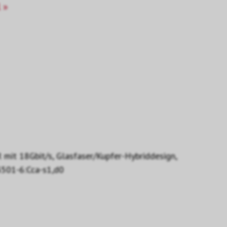
 »
it 18Gbit/s, Glasfaser/Kupfer-Hybriddesign,
13501-6:Cca-s1,d0