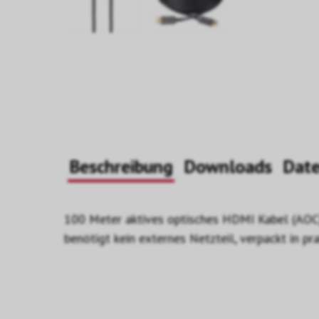
Beschreibung
Downloads
Dat
100 Meter aktives optisches HDMI Kabel (AOC)
benötigt kein externes Netzteil, verpackt in p