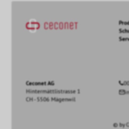
Pro
Sch
Ser
Ceconet AG
00
Hintermättlistrasse 1
i
CH - 5506 Mägenwil
© by
C