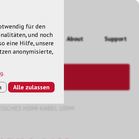
notwendig für den
nalitäten, und noch
ngen
News
About
Support
so eine Hilfe, unsere
utzen anonymisierte,
ng
.
n
Alle zulassen
TISCHES HDMI KABEL 100M