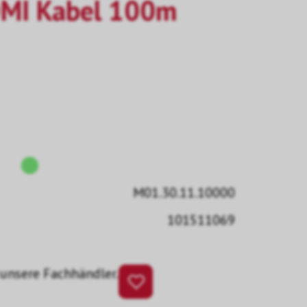
DMI Kabel 100m
M01.30.11.10000
101511069
 unsere Fachhändler.