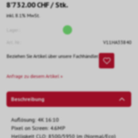
8’732.00
CHF
/ Stk.
inkl. 8.1% MwSt.
Lager::
Art. Nr.:
V11HA33840
Beziehen Sie Artikel über unsere Fachhändler.
Anfrage zu diesem Artikel »
Beschreibung
Auflösung: 4K 16:10
Pixel on Screen: 4.6MP
Helligkeit CLO: 8500/5950 lm (Normal/Eco)