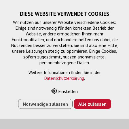
DIESE WEBSITE VERWENDET COOKIES
Wir nutzen auf unserer Website verschiedene Cookies:
Einige sind notwendig für den korrekten Betrieb der
Website, andere ermöglichen Ihnen mehr
Funktionalitäten, und noch andere helfen uns dabei, die
Nutzenden besser zu verstehen. Sie sind also eine Hilfe,
unsere Leistungen stetig zu optimieren. Einige Cookies,
sofern zugestimmt, nutzen anonymisierte,
personenbezogene Daten.
Projektoren
Weitere Informationen finden Sie in der
Datenschutzerklärung
.
Einstellen
HOME
›
E-SHOP
›
PROJEKTION
›
PROJEKTOREN
›
EB-
PU1008B 3LCD LASER-BEAMER, 4K, 8500 CLO
Notwendige zulassen
Alle zulassen