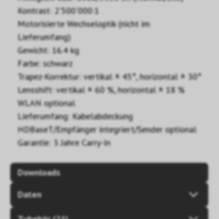
Kontrast: 2'500'000:1
Motorisierte Wechseloptik (nicht im
Lieferumfang)
Gewicht: 16.4 kg
Farbe: schwarz
Trapez-Korrektur: vertikal ± 45°, horizontal ± 30°
Lensshift: vertikal ± 60 %, horizontal ± 18 %
WLAN optional
Lieferumfang: Kabelabdeckung
HDBaseT/Empfänger integriert/Sender optional
Garantie: 3 Jahre Carry-In
Downloads
Daten
Zubehör (21)