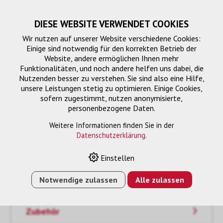
DIESE WEBSITE VERWENDET COOKIES
Wir nutzen auf unserer Website verschiedene Cookies:
Einige sind notwendig für den korrekten Betrieb der
Website, andere ermöglichen Ihnen mehr
Funktionalitäten, und noch andere helfen uns dabei, die
Nutzenden besser zu verstehen. Sie sind also eine Hilfe,
unsere Leistungen stetig zu optimieren. Einige Cookies,
sofern zugestimmt, nutzen anonymisierte,
personenbezogene Daten.
Projektionsflächen
Weitere Informationen finden Sie in der
Filter
Datenschutzerklärung
.
Einstellen
Notwendige zulassen
Alle zulassen
Zubehör