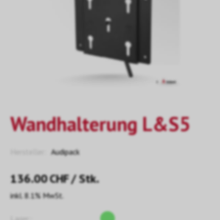
Wandhalterung L&S5
Hersteller:
Audipack
136.00
CHF
/ Stk.
inkl. 8.1% MwSt.
Lager::