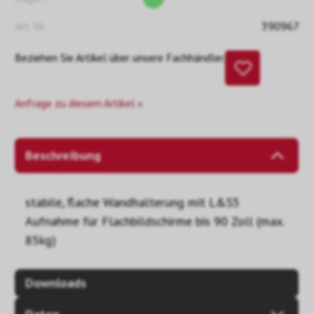
Art. Nr.:
390967
Beziehen Sie Artikel über unsere Fachhändler.
Anfrage zu diesem Artikel »
Beschreibung
stabile, flache Wandhalterung mit L&S5
Aufnahme für Flachbildschirme bis 90 Zoll (max.
85kg)
Downloads