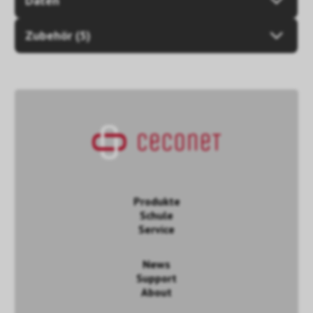
Daten
Zubehör (5)
Produkte
Schule
Service
News
Support
About